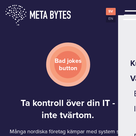
SV
EN
Bad jokes
K
button
V
Ta kontroll över din IT -
inte tvärtom.
Många nordiska företag kämpar med system som