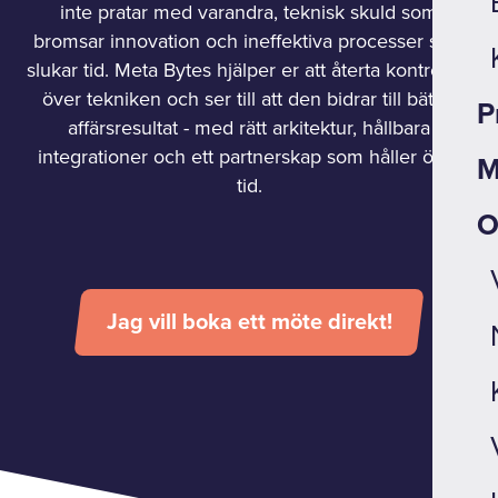
inte pratar med varandra, teknisk skuld som
bromsar innovation och ineffektiva processer som
slukar tid. Meta Bytes hjälper er att återta kontrollen
över tekniken och ser till att den bidrar till bättre
P
affärsresultat - med rätt arkitektur, hållbara
integrationer och ett partnerskap som håller över
M
tid.
O
Jag vill boka ett möte direkt!