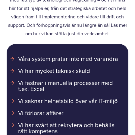
med rätt typ av teknologi och vägledning – och vi finns
här för att hjälpa er, från det strategiska arbetet och hela
vägen fram till implementering och vidare till drift och
support. Och förhoppningsvis ännu längre än så! Läs mer
om hur vi kan stötta just din verksamhet.
Våra system pratar inte med varandra
Vi har mycket teknisk skuld
Vi fastnar i manuella processer med
t.ex. Excel
Vi saknar helhetsbild över vår IT-miljö
Vi förlorar affärer
Vi har svårt att rekrytera och behålla
rätt kompetens