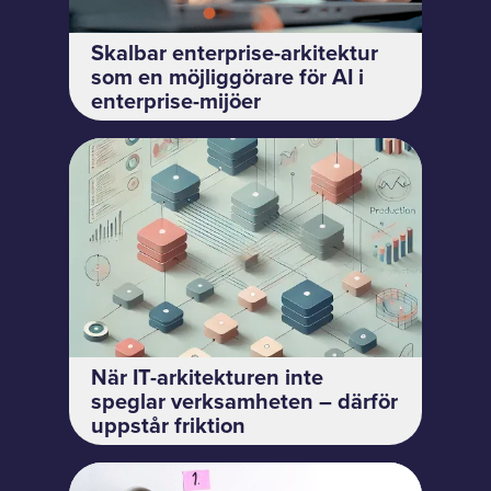
Skalbar enterprise-arkitektur
som en möjliggörare för AI i
enterprise-mijöer
När IT-arkitekturen inte
speglar verksamheten – därför
uppstår friktion