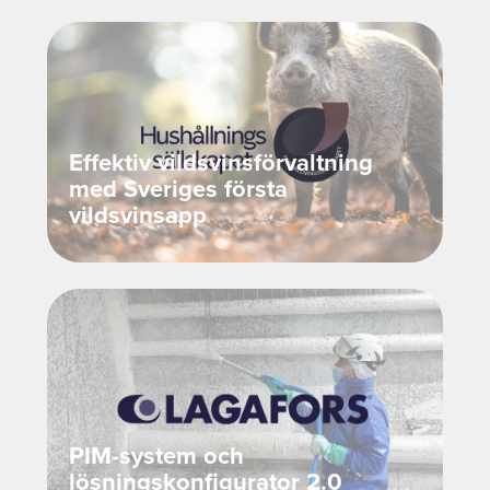
Effektiv vildsvinsförvaltning
med Sveriges första
vildsvinsapp
PIM-system och
lösningskonfigurator 2.0