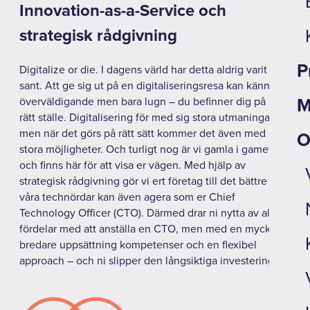
Innovation-as-a-Service och
strategisk rådgivning
P
Digitalize or die. I dagens värld har detta aldrig varit mer
sant. Att ge sig ut på en digitaliseringsresa kan kännas
överväldigande men bara lugn – du befinner dig på helt
M
rätt ställe. Digitalisering för med sig stora utmaningar,
men när det görs på rätt sätt kommer det även med
O
stora möjligheter. Och turligt nog är vi gamla i gamet
och finns här för att visa er vägen. Med hjälp av
strategisk rådgivning gör vi ert företag till det bättre och
våra technördar kan även agera som er Chief
Technology Officer (CTO). Därmed drar ni nytta av alla
fördelar med att anställa en CTO, men med en mycket
bredare uppsättning kompetenser och en flexibel
approach – och ni slipper den långsiktiga investeringen.