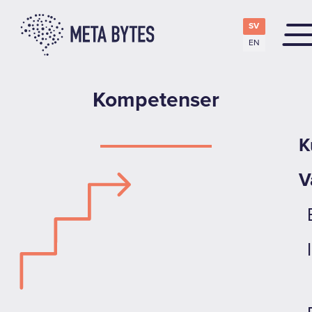
SV
EN
Kompetenser
K
V