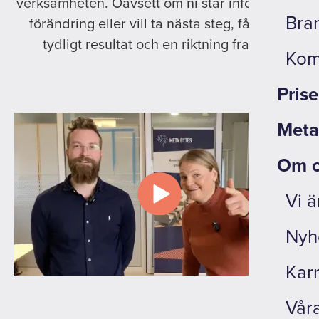
verksamheten. Oavsett om ni står inför en stor
Bra
förändring eller vill ta nästa steg, får ni ett
tydligt resultat och en riktning framåt.
Kom
Prise
Met
Om o
Vi ä
Nyh
Karr
Vår