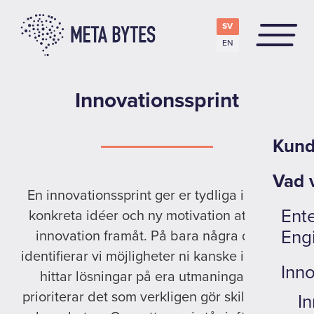
SV
EN
Innovationssprint
Kund
Vad v
En innovationssprint ger er tydliga insikter,
Ente
konkreta idéer och ny motivation att driva
Eng
innovation framåt. På bara några dagar
identifierar vi möjligheter ni kanske inte sett,
Inno
hittar lösningar på era utmaningar och
prioriterar det som verkligen gör skillnad för
In