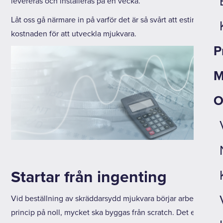
levereras och installeras på en vecka.
Låt oss gå närmare in på varför det är så svårt att estimera
kostnaden för att utveckla mjukvara.
P
M
O
Startar från ingenting
Vid beställning av skräddarsydd mjukvara börjar arbetet i
princip på noll, mycket ska byggas från scratch. Det enda