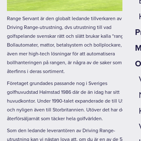
Range Servant är den globalt ledande tillverkaren av
Driving Range-utrustning, dvs utrustning till vad
P
golfspelande svenskar rätt och slätt brukar kalla “rangen”.
Bollautomater, mattor, betalsystem och bollplockare, men
M
även mer high-tech lösningar för att automatisera
O
bollhanteringen på rangen, är några av de saker som
återfinns i deras sortiment.
Företaget grundades passande nog i Sveriges
golfhuvudstad Halmstad 1986 där de än idag har sitt
huvudkontor. Under 1990-talet expanderade de till USA
och nyligen även till Storbritannien. Utöver det har de ett
återförsäljarnät som täcker hela golfvärlden.
Som den ledande leverantören av Driving Range-
utrustning kan vi nästan lova att, om du är en av de 500