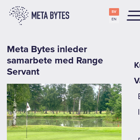
SV
EN
Meta Bytes inleder
samarbete med Range
K
Servant
V