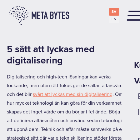
SV
EN
5 sätt att lyckas med
digitalisering
K
Digitalisering och high-tech lösningar kan verka
V
lockande, men utan rätt fokus ger de sällan affärsvärde
och det blir
svårt att lyckas med sin digitalisering
. Oavsett
hur mycket teknologi än kan göra för din verksamhet,
skapas det inget värde om du börjar i fel ände. Börja med
att definiera affärsmålen och använd sedan teknologi för
att uppnå dem. Teknik och affär måste samverka på ett
strategiskt sätt där varje teknisk lösning stöder företagets