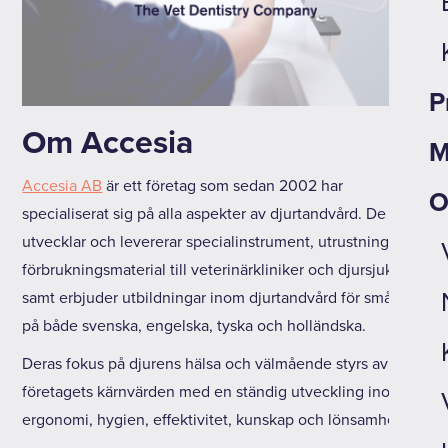
P
Om Accesia
M
Accesia AB
är ett företag som sedan 2002 har
O
specialiserat sig på alla aspekter av djurtandvård. De
utvecklar och levererar specialinstrument, utrustning och
förbrukningsmaterial till veterinärkliniker och djursjukhus
samt erbjuder utbildningar inom djurtandvård för smådjur
på både svenska, engelska, tyska och holländska.
Deras fokus på djurens hälsa och välmående styrs av
företagets kärnvärden med en ständig utveckling inom
ergonomi, hygien, effektivitet, kunskap och lönsamhet.