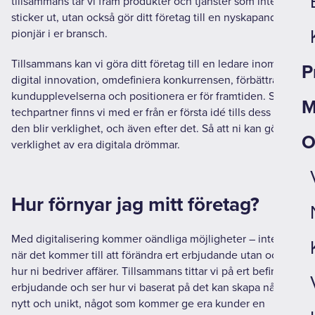
tillsammans tar vi fram produkter och tjänster som inte bara
sticker ut, utan också gör ditt företag till en nyskapande
pionjär i er bransch.
Tillsammans kan vi göra ditt företag till en ledare inom
P
digital innovation, omdefiniera konkurrensen, förbättra
kundupplevelserna och positionera er för framtiden. Som
M
techpartner finns vi med er från er första idé tills dess att
den blir verklighet, och även efter det. Så att ni kan göra
O
verklighet av era digitala drömmar.
Hur förnyar jag mitt företag?
Med digitalisering kommer oändliga möjligheter – inte bara
när det kommer till att förändra ert erbjudande utan också
hur ni bedriver affärer. Tillsammans tittar vi på ert befintliga
erbjudande och ser hur vi baserat på det kan skapa något
nytt och unikt, något som kommer ge era kunder en